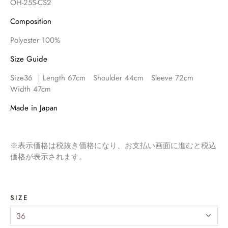
OH-25S-CS2
Composition
SPRING2026
Polyester 100%
FALL2025
Size Guide
3711 PROJECT
Size36 ｜Length 67cm Shoulder 44cm Sleeve 72cm
DRESS
Width 47cm
HOME PRODUCT
Made in Japan
PILE COVERED
ARCHIVE
※表示価格は税抜き価格になり、お支払い画面に進むと税込
価格が表示されます。
SHOES
Account
SIZE