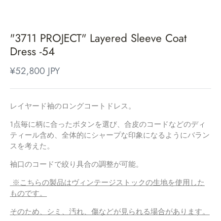
"3711 PROJECT" Layered Sleeve Coat
Dress -54
¥52,800 JPY
レイヤード袖のロングコートドレス。
SPRING2026
1点毎に柄に合ったボタンを選び、合皮のコードなどのディ
ティール含め、全体的にシャープな印象になるようにバラン
FALL2025
スを考えた。
3711 PROJECT
袖口のコードで絞り具合の調整が可能。
DRESS
※こちらの製品はヴィンテージストックの生地を使用した
ものです。
HOME PRODUCT
そのため、シミ、汚れ、傷などが見られる場合があります。
PILE COVERED