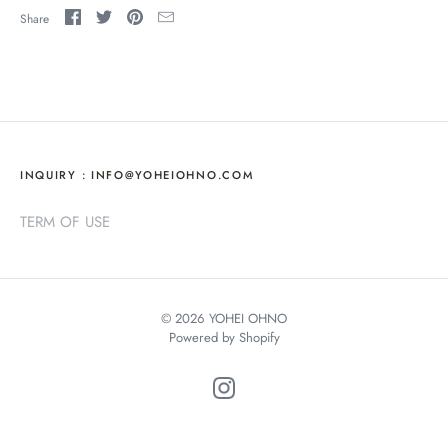
Share
INQUIRY : INFO@YOHEIOHNO.COM
TERM OF USE
© 2026
YOHEI OHNO
Powered by Shopify
ICK A CURRENCY